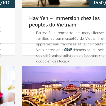
,00
€
1650
Hay Yen – Immersion chez les
peuples du Vietnam
s
t
Partez à la rencontre de merveilleuses
t
familles et communautés du Vietnam, et
u
appréciez leur franchises et leur sincérité.
n
VIEW
Vous serez en totale immersion au sein
;
des différentes cultures et découvrirez le
quotidien des locaux …