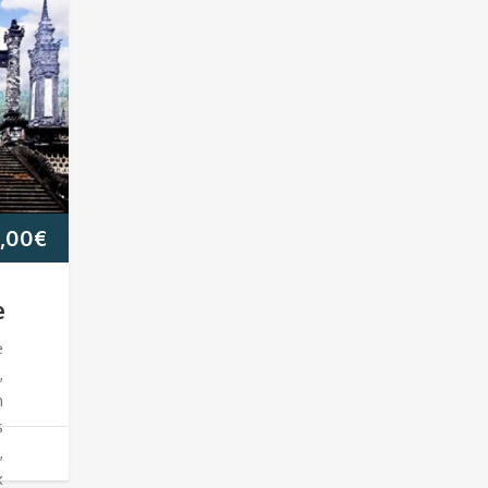
,00
€
e
e
,
n
s
,
x