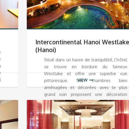
Intercontinental Hanoi Westlak
(Hanoi)
e
e
Situé dans un havre de tranquillité, l’hôtel
n
se trouve en bordure du fameux
e
Westlake et offre une superbe vue
l
VIEW
pittoresque. Ses chambres bien
aménagées et décorées avec le plus
grand soin proposent une décoration
contemporaine luxueuse.