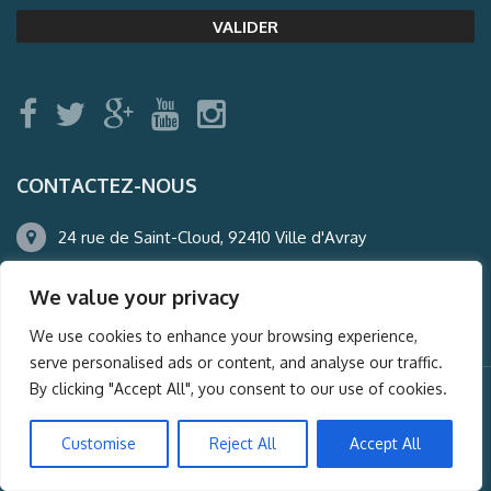
CONTACTEZ-NOUS
24 rue de Saint-Cloud, 92410 Ville d'Avray
01.47.50.22.60
We value your privacy
agence@auderney.com
We use cookies to enhance your browsing experience,
serve personalised ads or content, and analyse our traffic.
By clicking "Accept All", you consent to our use of cookies.
© Auderney2016, Powered by
i-Spy360.mu
Customise
Reject All
Accept All
Mentions légales
Plan du site