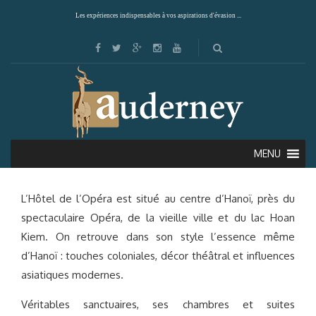
Les expériences indispensables à vos aspirations d'évasion ...
HÔTEL DE L’OPÉRA (HANOI)
MENU
L’Hôtel de l’Opéra est situé au centre d’Hanoï, près du
spectaculaire Opéra, de la vieille ville et du lac Hoan
Kiem. On retrouve dans son style l’essence même
d’Hanoï : touches coloniales, décor théâtral et influences
asiatiques modernes.
Véritables sanctuaires, ses chambres et suites