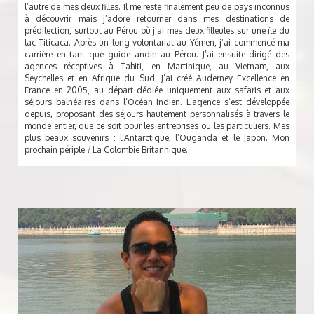
l’autre de mes deux filles. Il me reste finalement peu de pays inconnus
à découvrir mais j’adore retourner dans mes destinations de
prédilection, surtout au Pérou où j’ai mes deux filleules sur une île du
lac Titicaca. Après un long volontariat au Yémen, j’ai commencé ma
carrière en tant que guide andin au Pérou. J’ai ensuite dirigé des
agences réceptives à Tahiti, en Martinique, au Vietnam, aux
Seychelles et en Afrique du Sud. J’ai créé Auderney Excellence en
France en 2005, au départ dédiée uniquement aux safaris et aux
séjours balnéaires dans l’Océan Indien. L’agence s’est développée
depuis, proposant des séjours hautement personnalisés à travers le
monde entier, que ce soit pour les entreprises ou les particuliers. Mes
plus beaux souvenirs : l’Antarctique, l’Ouganda et le Japon. Mon
prochain périple ? La Colombie Britannique…