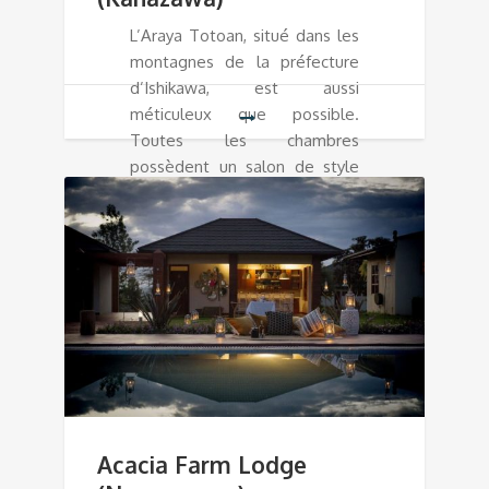
L’Araya Totoan, situé dans les
montagnes de la préfecture
d’Ishikawa, est aussi
méticuleux que possible.
Toutes les chambres
possèdent un salon de style
tatami dans des tons neutres,
avec des fenêtres encadrant
des vues sur les bois, plus une
chambre simple avec lits
futons.
Acacia Farm Lodge