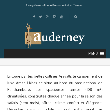
Les expériences indispensables à vos aspirations d'évasion ...
AMAN-I-KHAS (PARC NATIONAL DE
RANTHAMBORE)
MENU
Entouré par les belles collines Aravalli, le campement de
luxe Aman-i-Khas se situe au bord du parc national de
Ranthambore. Les spacieuses tentes (108 m²)
climatisées, construites chaque année pour la saison des
safaris (sept mois), offrent calme, confort et élégance.
Décorées dans un style colonial mélangeant les