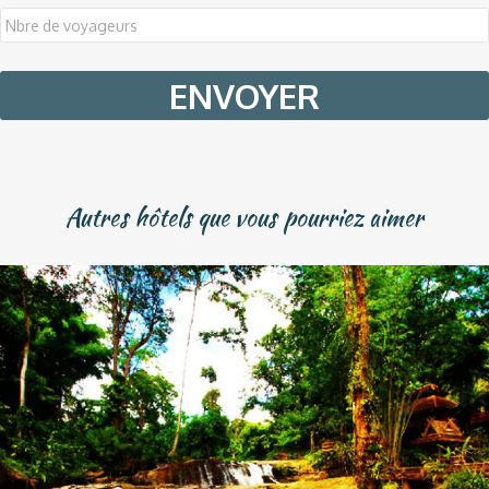
DD
slash
MM
slash
YYYY
Autres hôtels que vous pourriez aimer