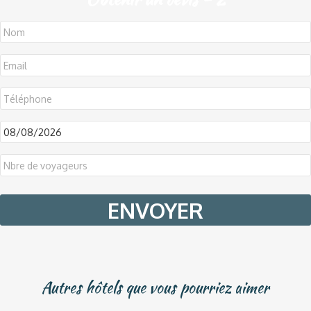
DD
slash
MM
slash
YYYY
Autres hôtels que vous pourriez aimer