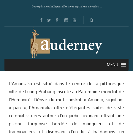
Les expériences indispensables à vos aspirations d'évasion ...
AMANTAKA (LUANG PRABANG)
MENU
L’Amantaka est situé dans le centre de la pittoresque
ville de Luang Prabang inscrite au Patrimoine mondial de
l’Humanité. Dérivé du mot sanskrit « Aman », signifiant
« paix », l’Amantaka offre d’élégantes suites de style
colonial situées autour d’un jardin luxuriant offrant une
piscine turquoise bordée de manguiers et de
frangipaniers, et disposant d’un lit à baldaquins, un