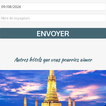
DD
slash
MM
slash
YYYY
Autres hôtels que vous pourriez aimer