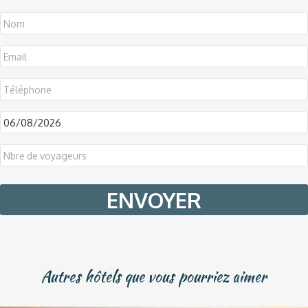
DD
slash
MM
slash
YYYY
Autres hôtels que vous pourriez aimer