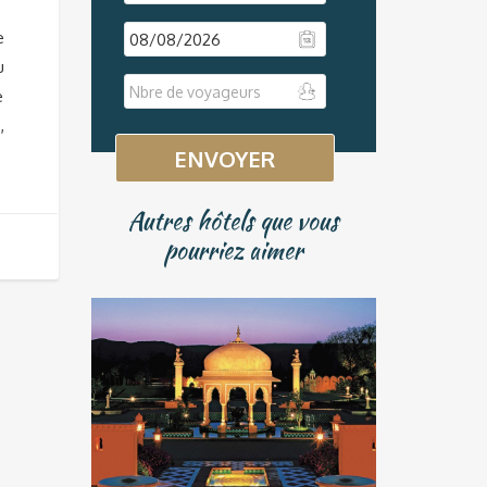
e
u
DD
e
slash
,
MM
slash
YYYY
Autres hôtels que vous
pourriez aimer