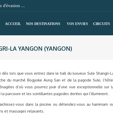
 d'évasion ...
ACCUEIL
NOS DESTINATIONS
VOS ENVIES
CIRCUITS
GRI-LA YANGON (YANGON)
 dès lors que vous entrez dans le hall du luxueux Sule Shangri-L
roche du marché Bogyoke Aung San et de la pagode Sule, l’hôte
nagées d’où vous pourrez jouir d’une vue exceptionnelle sur l
i la parcoure et les scintillantes pagodes dorées qui l’illuminent.
fraichissez-vous dans la piscine ou détendez-vous au hammam o
ns et massages relaxants.