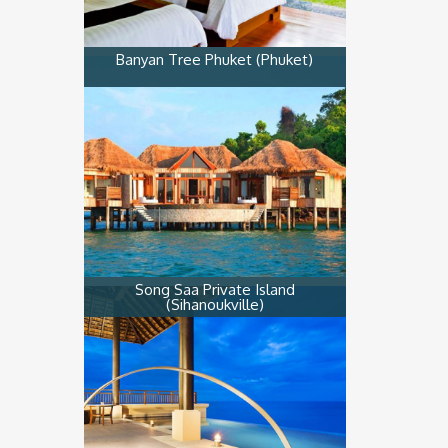
Banyan Tree Phuket (Phuket)
Song Saa Private Island
(Sihanoukville)