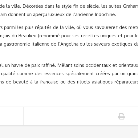
e la ville. Décorées dans le style fin de siècle, les suites Graha
am donnent un aperçu luxueux de l’ancienne Indochine.
s parmi les plus réputés de la ville, où vous savourerez des met
ançais du Beaulieu (renommé pour ses recettes uniques et pour l
la gastronomie italienne de l’Angelina ou les saveurs exotiques d
l, un havre de paix raffiné. Mêlant soins occidentaux et orientaux
re qualité comme des essences spécialement créées par un gran
s de beauté à la française ou des rituels asiatiques réparateur