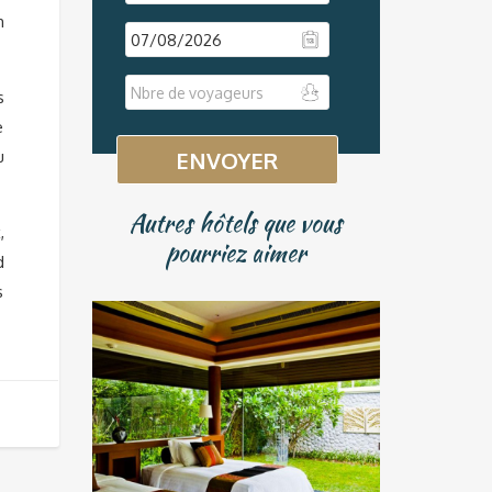
m
DD
s
slash
e
MM
u
slash
YYYY
Autres hôtels que vous
,
pourriez aimer
d
s