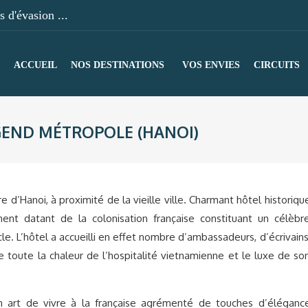
 d'évasion ...
ACCUEIL
NOS DESTINATIONS
VOS ENVIES
CIRCUITS
GEND MÉTROPOLE (HANOI)
e d’Hanoi, à proximité de la vieille ville. Charmant hôtel historiqu
ment datant de la colonisation française constituant un célèbr
le. L’hôtel a accueilli en effet nombre d’ambassadeurs, d’écrivains
e toute la chaleur de l’hospitalité vietnamienne et le luxe de so
 art de vivre à la française agrémenté de touches d’éléganc