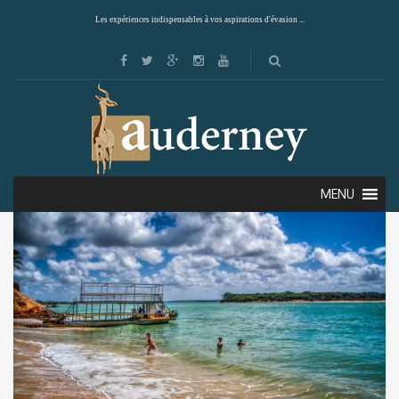
Les expériences indispensables à vos aspirations d'évasion ...
Showing all 2 results
Default sorting
MENU