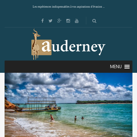
Les expériences indispensables à vos aspirations d'évasion ...
Showing all 3 results
Default sorting
MENU