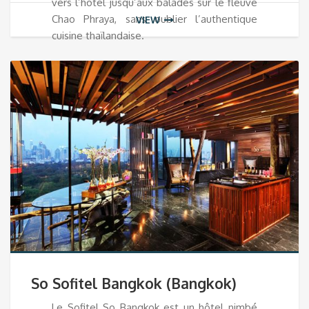
vers l’hôtel jusqu’aux balades sur le fleuve
Chao Phraya, sans oublier l’authentique
VIEW
cuisine thaïlandaise.
So Sofitel Bangkok (Bangkok)
Le Sofitel So Bangkok est un hôtel nimbé