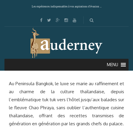
Les expériences indispensables à vos aspirations d'évasion ...
PENINSULA BANGKOK (BANGKOK)
MENU
Au Peninsula Bangkok, le luxe se marie au raffinement et
au charme de la culture thaïlandaise, depuis
l’emblématique tuk tuk vers l’hôtel jusqu’aux balades sur
le fleuve Chao Phraya, sans oublier l’authentique cuisine
thaïlandaise, offrant des recettes transmises de
génération en génération par les grands chefs du palace.