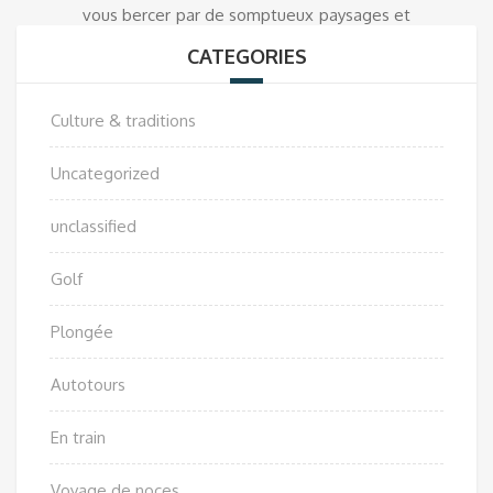
vous bercer par de somptueux paysages et
appréciez de bons moments que vous ne
CATEGORIES
regretterez pas !
Culture & traditions
Uncategorized
unclassified
Golf
Plongée
Autotours
En train
Voyage de noces