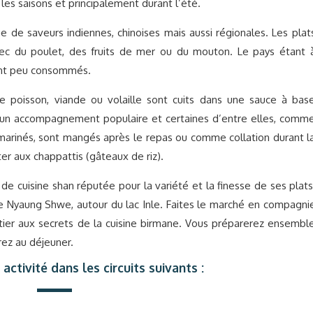
les saisons et principalement durant l’été.
e de saveurs indiennes, chinoises mais aussi régionales. Les plat
vec du poulet, des fruits de mer ou du mouton. Le pays étant 
sont peu consommés.
e poisson, viande ou volaille sont cuits dans une sauce à bas
nt un accompagnement populaire et certaines d’entre elles, comm
 marinés, sont mangés après le repas ou comme collation durant l
r aux chappattis (gâteaux de riz).
e cuisine shan réputée pour la variété et la finesse de ses plats
 de Nyaung Shwe, autour du lac Inle. Faites le marché en compagni
nitier aux secrets de la cuisine birmane. Vous préparerez ensembl
rez au déjeuner.
activité dans les circuits suivants :