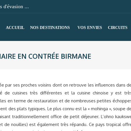
 d'évasion ...
ACCUEIL
NOS DESTINATIONS
VOS ENVIES
CIRCUITS
NAIRE EN CONTRÉE BIRMANE
ée par ses proches voisins dont on retrouve les influences dans d
 de cuisines très différentes et la cuisine chinoise y est trè
ocales en terme de restauration et de nombreuses petites échoppe
t des plats typiques. Le plus connu est la « mohinga », soupe d
faisant traditionnellement office de petit déjeuner. L’ohno kauksw
t de nouilles) est également très répandu. Ce pays tropical offr