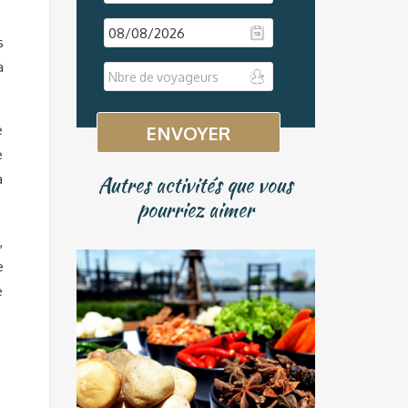
s
à
DD
slash
MM
e
slash
e
YYYY
a
Autres activités que vous
pourriez aimer
,
e
e