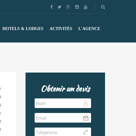
HOTELS & LODGES
ACTIVITÉS
L'AGENCE
Obtenir un devis
e
s
s
e
e
e