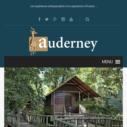
Les expériences indispensables à vos aspirations d'évasion ...
Showing all 3 results
Default sorting
MENU