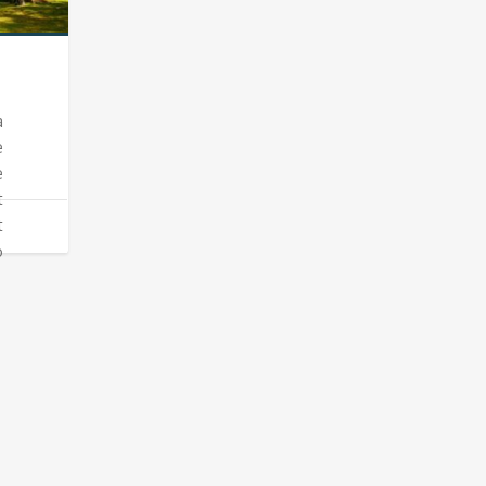
a
e
e
t
t
o