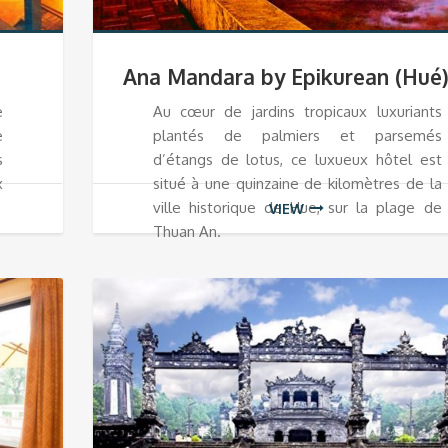
Ana Mandara by Epikurean (Hué
e
Au cœur de jardins tropicaux luxuriants
e
plantés de palmiers et parsemés
s
d’étangs de lotus, ce luxueux hôtel est
x
situé à une quinzaine de kilomètres de la
ville historique de Hue, sur la plage de
VIEW
Thuan An.