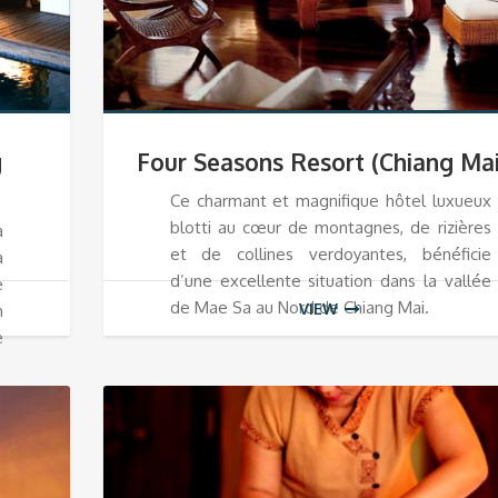
g
Four Seasons Resort (Chiang Mai
Ce charmant et magnifique hôtel luxueux
blotti au cœur de montagnes, de rizières
a
et de collines verdoyantes, bénéficie
a
d’une excellente situation dans la vallée
e
de Mae Sa au Nord de Chiang Mai.
VIEW
n
e