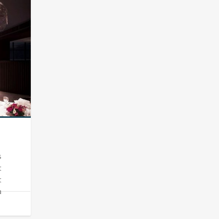
s
t
t
a