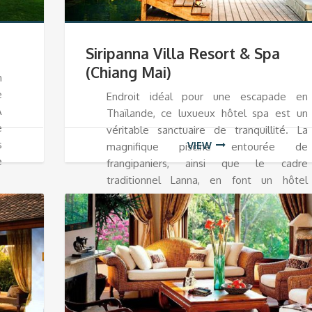
Siripanna Villa Resort & Spa
(Chiang Mai)
n
e
Endroit idéal pour une escapade en
À
Thaïlande, ce luxueux hôtel spa est un
e
véritable sanctuaire de tranquillité. La
s
VIEW
magnifique piscine entourée de
e
frangipaniers, ainsi que le cadre
traditionnel Lanna, en font un hôtel
unique.