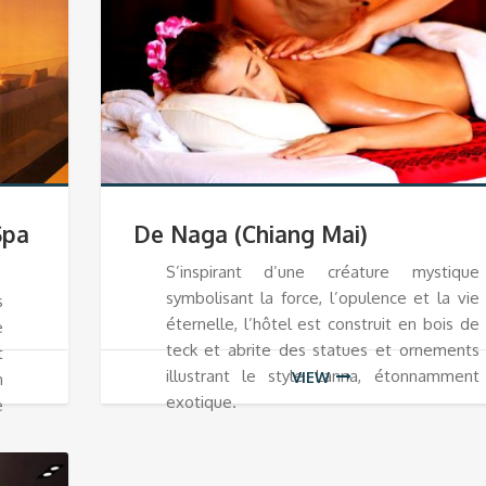
Spa
De Naga (Chiang Mai)
S’inspirant d’une créature mystique
symbolisant la force, l’opulence et la vie
s
éternelle, l’hôtel est construit en bois de
e
teck et abrite des statues et ornements
t
illustrant le style Lanna, étonnamment
VIEW
n
exotique.
e