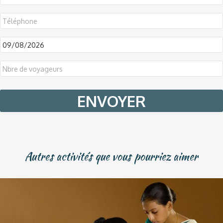
DD
slash
MM
slash
YYYY
Autres activités que vous pourriez aimer