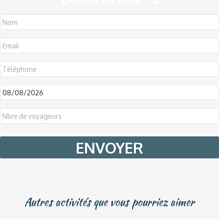
DD
slash
MM
slash
YYYY
Autres activités que vous pourriez aimer