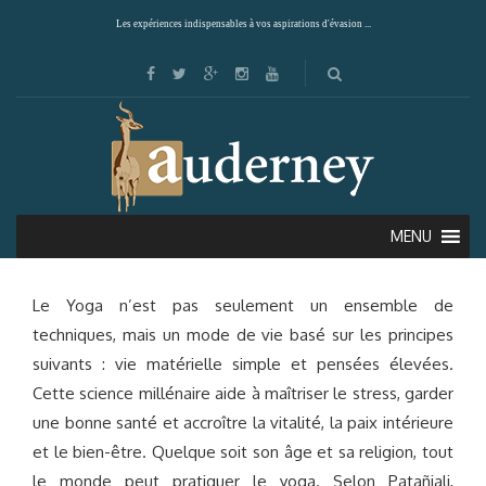
Les expériences indispensables à vos aspirations d'évasion ...
LE YOGA & LES SECRETS DE L’AYURVEDA
MENU
Le Yoga n’est pas seulement un ensemble de
techniques, mais un mode de vie basé sur les principes
suivants : vie matérielle simple et pensées élevées.
Cette science millénaire aide à maîtriser le stress, garder
une bonne santé et accroître la vitalité, la paix intérieure
et le bien-être. Quelque soit son âge et sa religion, tout
le monde peut pratiquer le yoga. Selon Patañjali,