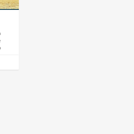
n
e
a