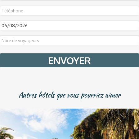
DD
slash
MM
slash
YYYY
Autres hôtels que vous pourriez aimer