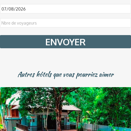
DD
slash
MM
slash
YYYY
Autres hôtels que vous pourriez aimer