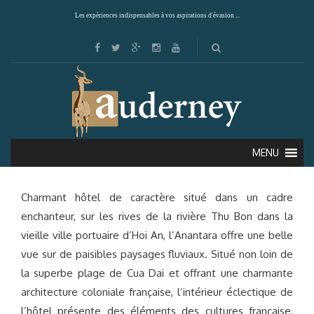
Les expériences indispensables à vos aspirations d'évasion ...
ANANTARA HOI AN (HOI AN)
MENU
Charmant hôtel de caractère situé dans un cadre
enchanteur, sur les rives de la rivière Thu Bon dans la
vieille ville portuaire d’Hoi An, l’Anantara offre une belle
vue sur de paisibles paysages fluviaux. Situé non loin de
la superbe plage de Cua Dai et offrant une charmante
architecture coloniale française, l’intérieur éclectique de
l’hôtel présente des éléments des cultures française,