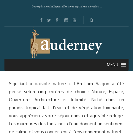
Les expériences indispensables à vos aspirations d'évasion ...
AN LAM SAIGON RIVER (SAIGON)
MENU
Signifiant « paisible nature », l’An Lam Saigon a été
pensé selon cinq critères de choix : Nature, Espace,
Ouverture, Architecture et Intimité. Niché dans un
paradis tropical fait d’eau et de végétation luxuriante,
vous apprécierez votre séjour dans cet agréable refuge.
Les murmures des fontaines d’eau donnent un sentiment
de calme et vous connectent à l’environnement naturel.