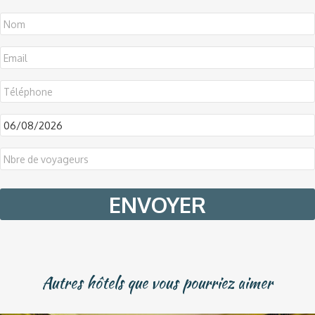
DD
slash
MM
slash
YYYY
Autres hôtels que vous pourriez aimer