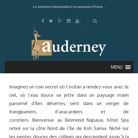
Les expériences indispensables à vos aspirations d'évasion ...
BELMOND NAPASAI (KOH SAMUI)
MENU
Imaginez un coin secret où l’océan a rendez-vous avec le
ciel, où l’eau douce se jette dans un paysage marin
parsemé d’îles désertes, serti dans un verger de
frangipaniers, d’anacardiers et de
cocotiers. Bienvenue au Belmond Napasai, hôtel Spa
retiré sur la côte Nord de l’île de Koh Samui. Niché sur
les pentes douces des collines qui descendent jusqu’à la