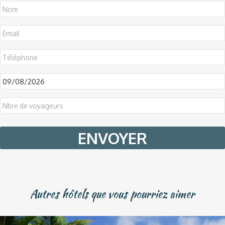
DD
slash
MM
slash
YYYY
Autres hôtels que vous pourriez aimer