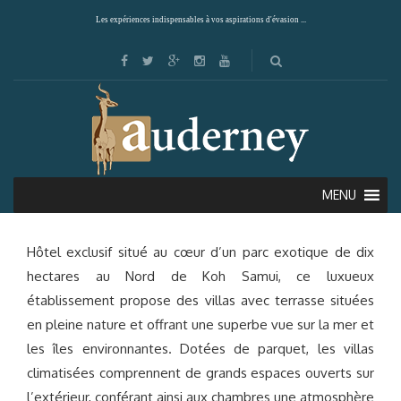
Les expériences indispensables à vos aspirations d'évasion ...
SIX SENSES (KOH SAMUI)
MENU
Hôtel exclusif situé au cœur d’un parc exotique de dix
hectares au Nord de Koh Samui, ce luxueux
établissement propose des villas avec terrasse situées
en pleine nature et offrant une superbe vue sur la mer et
les îles environnantes. Dotées de parquet, les villas
climatisées comprennent de grands espaces ouverts sur
l’extérieur, conférant ainsi aux chambres une atmosphère