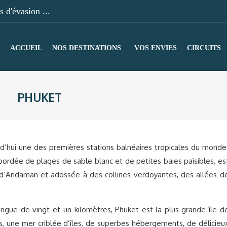
 d'évasion ...
ACCUEIL
NOS DESTINATIONS
VOS ENVIES
CIRCUITS
PHUKET
rd’hui une des premières stations balnéaires tropicales du monde
bordée de plages de sable blanc et de petites baies paisibles, es
 d’Andaman et adossée à des collines verdoyantes, des allées d
ongue de vingt-et-un kilomètres, Phuket est la plus grande île d
, une mer criblée d’îles, de superbes hébergements, de délicieu