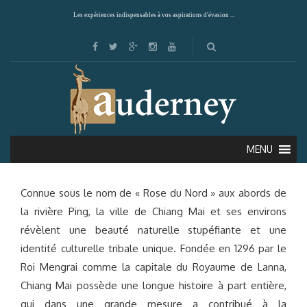
Les expériences indispensables à vos aspirations d'évasion ...
CHIANG MAI
MENU
Connue sous le nom de « Rose du Nord » aux abords de
la rivière Ping, la ville de Chiang Mai et ses environs
révèlent une beauté naturelle stupéfiante et une
identité culturelle tribale unique. Fondée en 1296 par le
Roi Mengrai comme la capitale du Royaume de Lanna,
Chiang Mai possède une longue histoire à part entière,
qui dans une grande mesure a contribué à la