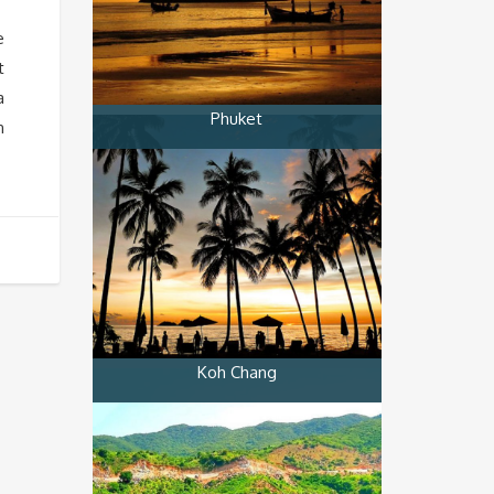
e
t
a
Phuket
n
Koh Chang