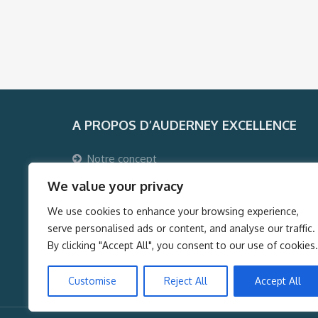
A PROPOS D’AUDERNEY EXCELLENCE
Notre concept
Pourquoi voyager avec Auderney Excellence ?
We value your privacy
Qui sommes-nous ?
We use cookies to enhance your browsing experience,
Auderney Excellence Events
serve personalised ads or content, and analyse our traffic.
By clicking "Accept All", you consent to our use of cookies.
Customise
Reject All
Accept All