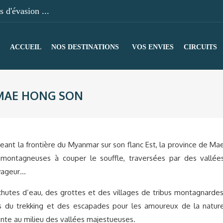
 d'évasion ...
ACCUEIL
NOS DESTINATIONS
VOS ENVIES
CIRCUITS
MAE HONG SON
eant la frontière du Myanmar sur son flanc Est, la province de Ma
montagneuses à couper le souffle, traversées par des vallée
oyageur…
chutes d’eau, des grottes et des villages de tribus montagnardes
dis du trekking et des escapades pour les amoureux de la natur
nte au milieu des vallées majestueuses.