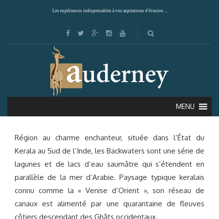
Les expériences indispensables à vos aspirations d'évasion ...
BACKWATERS (KERALA)
MENU
Région au charme enchanteur, située dans l’État du
Kerala au Sud de l’Inde, les Backwaters sont une série de
lagunes et de lacs d’eau saumâtre qui s’étendent en
parallèle de la mer d’Arabie. Paysage typique keralais
connu comme la « Venise d’Orient », son réseau de
canaux est alimenté par une quarantaine de fleuves
côtiers descendant des Ghâts occidentaux.