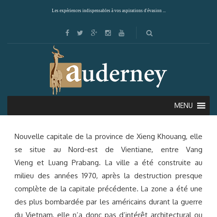
Les expériences indispensables à vos aspirations d'évasion ...
PHONSAVAN & LA PLAINE DES JARRES
MENU
Nouvelle capitale de la province de Xieng Khouang, elle
se situe au Nord-est de Vientiane, entre Vang
Vieng et Luang Prabang. La ville a été construite au
milieu des années 1970, après la destruction presque
complète de la capitale précédente. La zone a été une
des plus bombardée par les américains durant la guerre
du Vietnam, elle n’a donc pas d’intérêt architectural ou