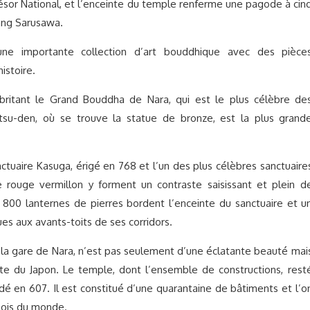
ésor National, et l’enceinte du temple renferme une pagode à cin
tang Sarusawa.
e importante collection d’art bouddhique avec des pièce
istoire.
abritant le Grand Bouddha de Nara, qui est le plus célèbre de
tsu-den, où se trouve la statue de bronze, est la plus grand
ctuaire Kasuga, érigé en 768 et l’un des plus célèbres sanctuaire
 rouge vermillon y forment un contraste saisissant et plein d
 800 lanternes de pierres bordent l’enceinte du sanctuaire et u
es aux avants-toits de ses corridors.
e la gare de Nara, n’est pas seulement d’une éclatante beauté mai
ulte du Japon. Le temple, dont l’ensemble de constructions, rest
ondé en 607. Il est constitué d’une quarantaine de bâtiments et l’o
 bois du monde.