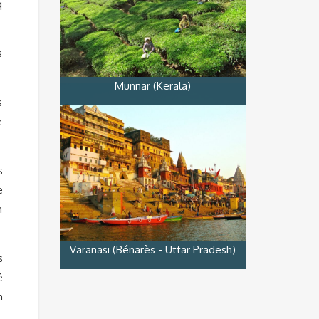
q
s
Munnar (Kerala)
s
e
s
e
n
Varanasi (Bénarès - Uttar Pradesh)
s
é
n