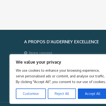
A PROPOS D’AUDERNEY EXCELLENCE
Notre concept
Pourquoi voyager avec Auderney Excellence ?
We value your privacy
Qui sommes-nous ?
We use cookies to enhance your browsing experience,
Auderney Excellence Events
serve personalised ads or content, and analyse our traffic.
By clicking "Accept All", you consent to our use of cookies.
Customise
Reject All
Accept All