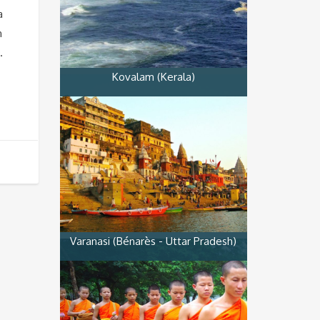
a
n
.
Kovalam (Kerala)
Varanasi (Bénarès - Uttar Pradesh)