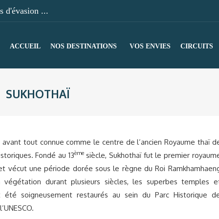
 d'évasion ...
ACCUEIL
NOS DESTINATIONS
VOS ENVIES
CIRCUITS
SUKHOTHAÏ
t avant tout connue comme le centre de l’ancien Royaume thaï d
ème
istoriques. Fondé au 13
siècle, Sukhothaï fut le premier royaum
 et vécut une période dorée sous le règne du Roi Ramkhamhaen
végétation durant plusieurs siècles, les superbes temples e
 été soigneusement restaurés au sein du Parc Historique d
 l’UNESCO.