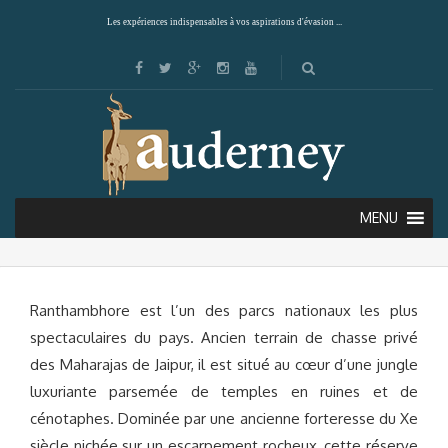
Les expériences indispensables à vos aspirations d'évasion ...
PARC NATIONAL DE RANTHAMBORE
(RAJASTHAN)
MENU
Ranthambhore est l’un des parcs nationaux les plus
spectaculaires du pays. Ancien terrain de chasse privé
des Maharajas de Jaipur, il est situé au cœur d’une jungle
luxuriante parsemée de temples en ruines et de
cénotaphes. Dominée par une ancienne forteresse du Xe
siècle nichée sur un escarpement rocheux, cette réserve