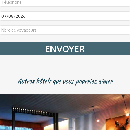
DD
slash
MM
slash
YYYY
Autres hôtels que vous pourriez aimer