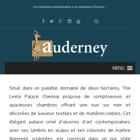
Les expériences indispensables à vos aspirations d'évasion ...
LEELA PALACE (CHENNAI)
MENU
Situé dans un paisible domaine de deux hectares, The
Leela Palace Chennai propose de somptueuses et
spacieuses chambres offrant une vue sur mer et
décorées de luxueux textiles et de matières nobles. Cet
élégant palace orné d’œuvres d’art contemporaines,
avec ses lambris en acajou et ses colonnes de marbre
finement sculptées, est construit dans un pur style