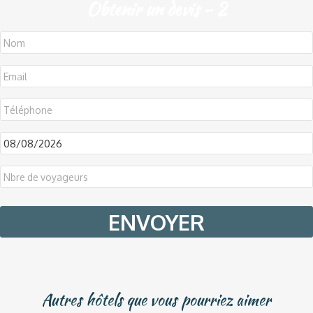
Obtenir un devis - 2
DD
slash
MM
slash
YYYY
Autres hôtels que vous pourriez aimer