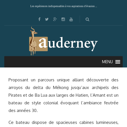
Les expériences indispensables à vos aspirations d'évasion ...
L’AMANT (DELTA DU MÉKONG)
MENU
Proposant un parcours unique alliant découverte des
arroyos du delta du Mékong jusqu’aux archipels des
Pirates et de Ba Lua aux larges de Hatien, l’Amant est un
bateau de style colonial évoquant l’ambiance feutrée
des années 30.
Ce bateau dispose de spacieuses cabines lumineuses,