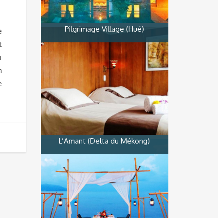
Pilgrimage Village (Hué)
e
t
n
n
e
L’Amant (Delta du Mékong)