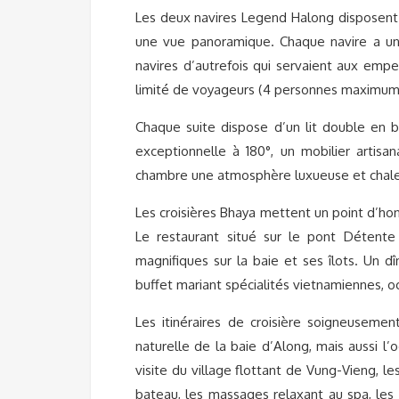
Les deux navires Legend Halong disposent 
une vue panoramique. Chaque navire a un
navires d’autrefois qui servaient aux empe
limité de voyageurs (4 personnes maximum) 
Chaque suite dispose d’un lit double en b
exceptionnelle à 180°, un mobilier artisa
chambre une atmosphère luxueuse et chal
Les croisières Bhaya mettent un point d’honn
Le restaurant situé sur le pont Détent
magnifiques sur la baie et ses îlots. Un 
buffet mariant spécialités vietnamiennes, oc
Les itinéraires de croisière soigneusemen
naturelle de la baie d’Along, mais aussi l’
visite du village flottant de Vung-Vieng, le
bateau, les massages relaxant au spa, les 