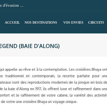
 d'évasion ...
ACCUEIL
NOS DESTINATIONS
VOS ENVIES
CIRCUITS
EGEND (BAIE D’ALONG)
ui appelle au rêve et à la contemplation. Les croisières Bhaya on
x traditionnel et contemporain, la recette parfaite pour un
bateaux sont des reproductions modernes de la jonque en bois d
de la baie d’Along en 1917, ils offrent luxe et raffinement dans un
nfort et le raffinement de votre cabine, la variété des activité
t de votre une croisière Bhaya un voyage unique.