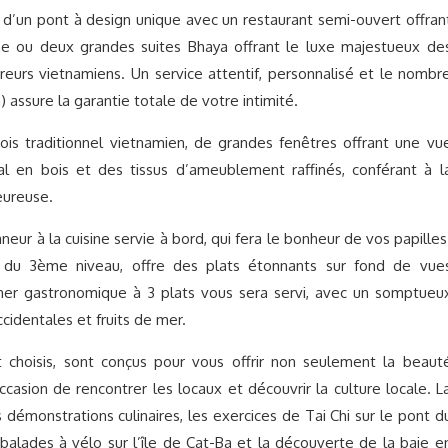
d’un pont à design unique avec un restaurant semi-ouvert offran
e ou deux grandes suites Bhaya offrant le luxe majestueux de
reurs vietnamiens. Un service attentif, personnalisé et le nombr
assure la garantie totale de votre intimité.
ois traditionnel vietnamien, de grandes fenêtres offrant une vu
nal en bois et des tissus d’ameublement raffinés, conférant à l
eureuse.
eur à la cuisine servie à bord, qui fera le bonheur de vos papilles
e du 3ème niveau, offre des plats étonnants sur fond de vue
dîner gastronomique à 3 plats vous sera servi, avec un somptueu
cidentales et fruits de mer.
t choisis, sont conçus pour vous offrir non seulement la beaut
occasion de rencontrer les locaux et découvrir la culture locale. L
s démonstrations culinaires, les exercices de Tai Chi sur le pont d
balades à vélo sur l’île de Cat-Ba et la découverte de la baie e