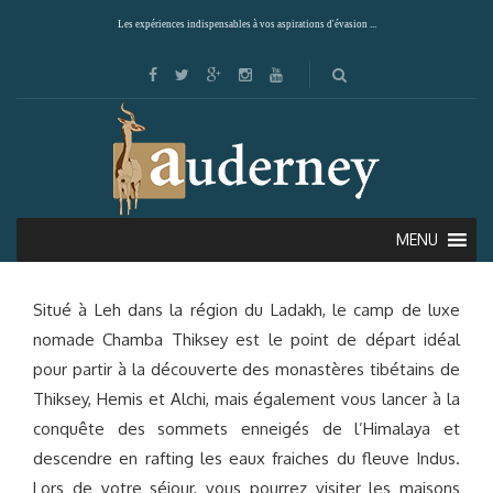
Les expériences indispensables à vos aspirations d'évasion ...
CHAMBA CAMP THIKSEY (LEH)
MENU
Situé à Leh dans la région du Ladakh, le camp de luxe
nomade Chamba Thiksey est le point de départ idéal
pour partir à la découverte des monastères tibétains de
Thiksey, Hemis et Alchi, mais également vous lancer à la
conquête des sommets enneigés de l’Himalaya et
descendre en rafting les eaux fraiches du fleuve Indus.
Lors de votre séjour, vous pourrez visiter les maisons