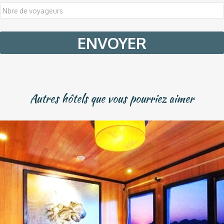
DD
slash
MM
slash
YYYY
Autres hôtels que vous pourriez aimer