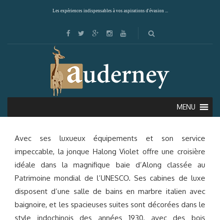
Les expériences indispensables à vos aspirations d'évasion ...
VIOLET CRUISE (BAIE D’ALONG)
MENU
Avec ses luxueux équipements et son service
impeccable, la jonque Halong Violet offre une croisière
idéale dans la magnifique baie d’Along classée au
Patrimoine mondial de l’UNESCO. Ses cabines de luxe
disposent d’une salle de bains en marbre italien avec
baignoire, et les spacieuses suites sont décorées dans le
style indochinois des années 1930, avec des bois