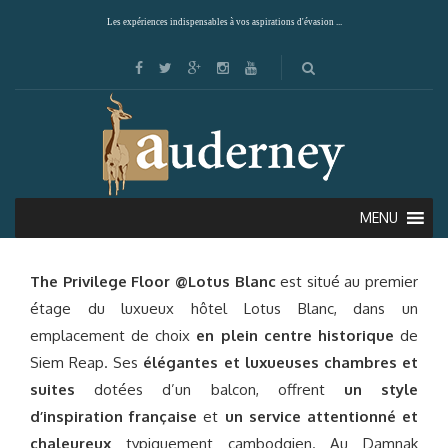
Les expériences indispensables à vos aspirations d'évasion ...
THE PRIVILEGE FLOOR (SIEM REAP)
MENU
The Privilege Floor @Lotus Blanc
est situé au premier
étage du luxueux hôtel Lotus Blanc, dans un
emplacement de choix
en plein centre historique
de
Siem Reap. Ses
élégantes et luxueuses chambres
et
suites
dotées d’un balcon, offrent
un style
d’inspiration française
et
un service attentionné et
chaleureux
typiquement cambodgien. Au Damnak