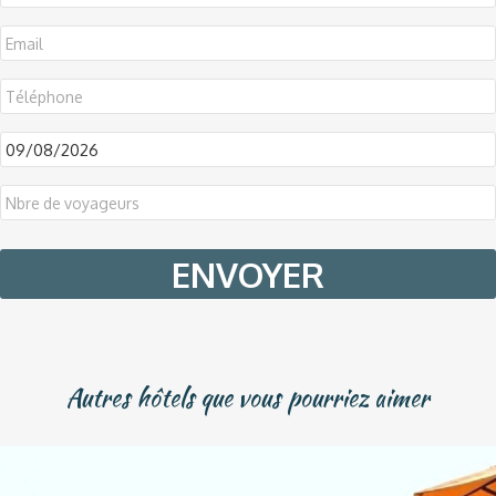
DD
slash
MM
slash
YYYY
Autres hôtels que vous pourriez aimer