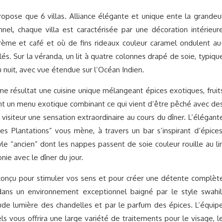
ropose que 6 villas. Alliance élégante et unique ente la grandeu
nnel, chaque villa est caractérisée par une décoration intérieur
rème et café et où de fins rideaux couleur caramel ondulent au
s. Sur la véranda, un lit à quatre colonnes drapé de soie, typiqu
u nuit, avec vue étendue sur l’Océan Indien.
me résultat une cuisine unique mélangeant épices exotiques, fruit
ent un menu exotique combinant ce qui vient d’être pêché avec de
au visiteur une sensation extraordinaire au cours du dîner. L’élégant
es Plantations” vous mène, à travers un bar s’inspirant d’épices
le “ancien” dont les nappes passent de soie couleur rouille au li
nie avec le dîner du jour.
, conçu pour stimuler vos sens et pour créer une détente complèt
 dans un environnement exceptionnel baigné par le style swahil
ude lumière des chandelles et par le parfum des épices. L’équip
s vous offrira une large variété de traitements pour le visage, l