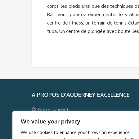
corps, les pieds ainsi que des techniques
Bali, vous pourrez expérimenter le vivifi
centre de fitness, un terrain de tennis écla
tuba. Un centre de plongée avec bouteilles,
A PROPOS D’AUDERNEY EXCELLENCE
Notre concept
Pourquoi voyager avec Auderney Excellence ?
We value your privacy
Qui sommes-nous ?
We use cookies to enhance your browsing experience,
Auderney Excellence Events