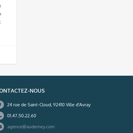
e
n
c
ONTACTEZ-NOUS
24 rue de Saint-Cloud, 92410 Ville d'Avray
01.47.50.22.60
agence@auderney.com