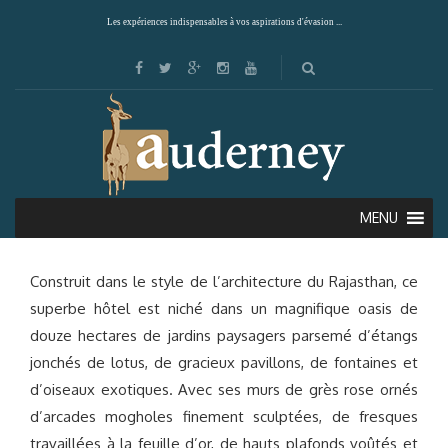
Les expériences indispensables à vos aspirations d'évasion ...
THE OBEROI RAJVILAS (JAIPUR)
MENU
Construit dans le style de l’architecture du Rajasthan, ce
superbe hôtel est niché dans un magnifique oasis de
douze hectares de jardins paysagers parsemé d’étangs
jonchés de lotus, de gracieux pavillons, de fontaines et
d’oiseaux exotiques. Avec ses murs de grès rose ornés
d’arcades mogholes finement sculptées, de fresques
travaillées à la feuille d’or, de hauts plafonds voûtés et