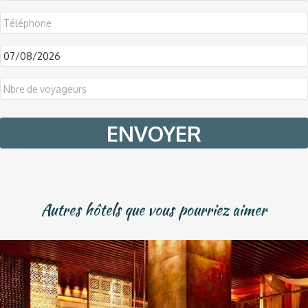
DD
slash
MM
slash
YYYY
Autres hôtels que vous pourriez aimer