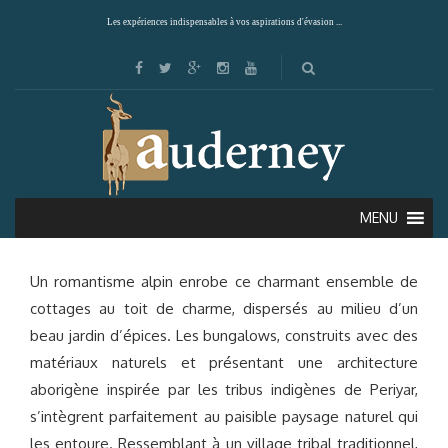
Les expériences indispensables à vos aspirations d'évasion ...
SPICE VILLAGE (THEKKADI)
MENU
Un romantisme alpin enrobe ce charmant ensemble de
cottages au toit de charme, dispersés au milieu d’un
beau jardin d’épices. Les bungalows, construits avec des
matériaux naturels et présentant une architecture
aborigène inspirée par les tribus indigènes de Periyar,
s’intègrent parfaitement au paisible paysage naturel qui
les entoure. Ressemblant à un village tribal traditionnel,