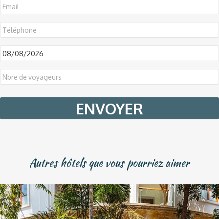
DD
slash
MM
slash
YYYY
Autres hôtels que vous pourriez aimer