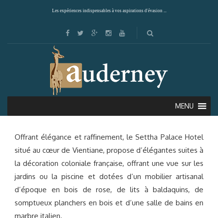
Les expériences indispensables à vos aspirations d'évasion ...
SETTHA PALACE HOTEL (VIENTIANE)
MENU
Offrant élégance et raffinement, le Settha Palace Hotel
situé au cœur de Vientiane, propose d’élégantes suites à
la décoration coloniale française, offrant une vue sur les
jardins ou la piscine et dotées d’un mobilier artisanal
d’époque en bois de rose, de lits à baldaquins, de
somptueux planchers en bois et d’une salle de bains en
marbre italien.