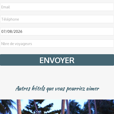
DD
slash
MM
slash
YYYY
Autres hôtels que vous pourriez aimer