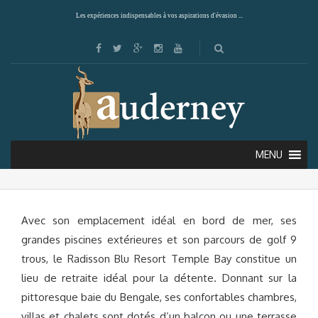
Les expériences indispensables à vos aspirations d'évasion ...
RADISSON BLU RESORT TEMPLE BAY
(MAHABALIPURAM)
MENU
Avec son emplacement idéal en bord de mer, ses
grandes piscines extérieures et son parcours de golf 9
trous, le Radisson Blu Resort Temple Bay constitue un
lieu de retraite idéal pour la détente. Donnant sur la
pittoresque baie du Bengale, ses confortables chambres,
villas et chalets sont dotés d’un balcon ou une terrasse