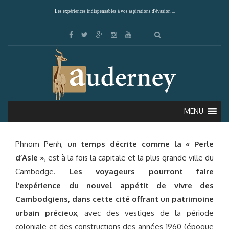
Les expériences indispensables à vos aspirations d'évasion ...
PHNOM PENH
MENU
Phnom Penh,
un temps décrite comme la « Perle
d’Asie »
, est à la fois la capitale et la plus grande ville du
Cambodge.
Les voyageurs pourront faire
l’expérience du nouvel appétit de vivre des
Cambodgiens, dans cette cité offrant un patrimoine
urbain précieux
, avec des vestiges de la période
coloniale et des constructions des années 1960 (époque