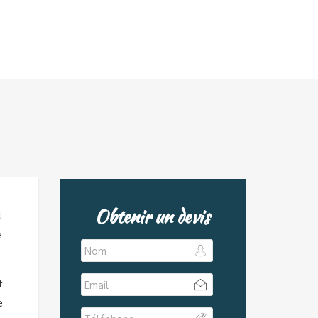
Obtenir un devis
t
e
t
e