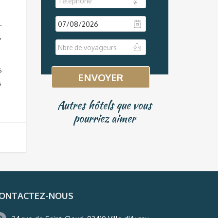
.
,
DD
slash
MM
s
slash
s
YYYY
Autres hôtels que vous
pourriez aimer
ONTACTEZ-NOUS