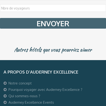
DD
slash
MM
slash
YYYY
Autres hôtels que vous pourriez aimer
A PROPOS D’AUDERNEY EXCELLENCE
Notre concept
Pourquoi voyager avec Auderney Excellence ?
Qui sommes-nous ?
Auderney Excellence Events